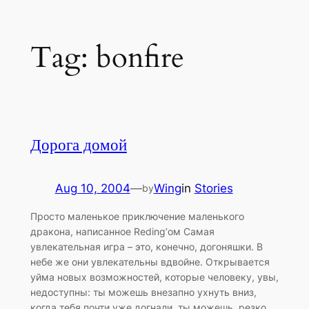
Skip
Tag:
bonfire
to
content
Дорога домой
Aug 10, 2004
—
Wing
in
Stories
by
Просто маленькое приключение маленького
дракона, написанное Reding’ом Самая
увлекательная игра – это, конечно, догоняшки. В
небе же они увлекательны вдвойне. Открывается
уйма новых возможностей, которые человеку, увы,
недоступны: ты можешь внезапно ухнуть вниз,
когда тебя почти уже догнали, ты можешь, резко