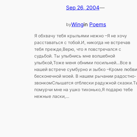
Sep 26, 2004
—
Wing
in
Poems
by
Я обхвачу тебя крыльями нежно –Я не хочу
расставаться с тобой.И, никогда не встречав
тебя прежде,Верю, что я повстречался с
судьбой. Ты улыбнись мне волшебной
улыбкой,Тоже меня обними посильней…Все в
нашей встрече сумбурно и зыбко –Кроме любви
бесконечной моей. В нашем рычании радостно-
звонкомСлышатся отблески радужной сказки.Т
помурчи мне на ушко тихонько,Я подарю тебе
нежные ласки,…