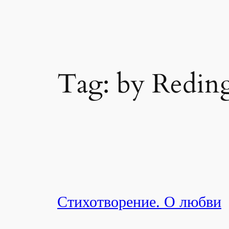
Skip
to
content
Tag:
by Redin
Стихотворение. О любви