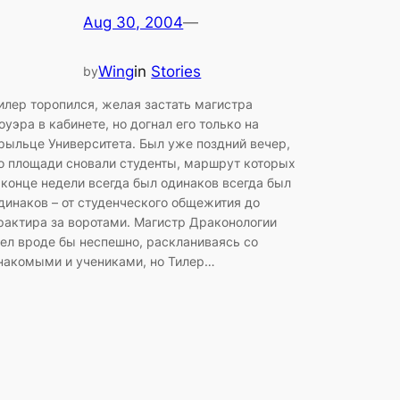
Aug 30, 2004
—
Wing
in
Stories
by
илер торопился, желая застать магистра
оуэра в кабинете, но догнал его только на
рыльце Университета. Был уже поздний вечер,
о площади сновали студенты, маршрут которых
 конце недели всегда был одинаков всегда был
динаков – от студенческого общежития до
рактира за воротами. Магистр Драконологии
ел вроде бы неспешно, раскланиваясь со
накомыми и учениками, но Тилер…