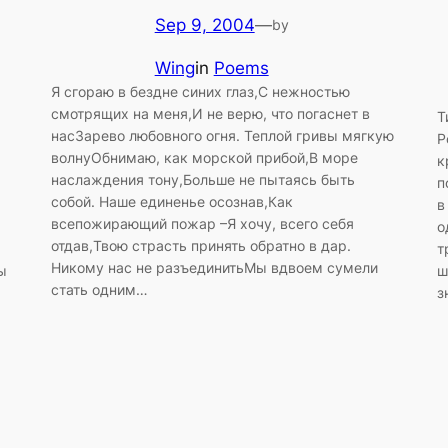
Sep 9, 2004
—
by
Wing
in
Poems
Я сгораю в бездне синих глаз,С нежностью
смотрящих на меня,И не верю, что погаснет в
Т
насЗарево любовного огня. Теплой гривы мягкую
Р
волнуОбнимаю, как морской прибой,В море
к
наслаждения тону,Больше не пытаясь быть
п
собой. Наше единенье осознав,Как
в
всепожирающий пожар –Я хочу, всего себя
о
отдав,Твою страсть принять обратно в дар.
т
Никому нас не разъединитьМы вдвоем сумели
ы
ш
стать одним…
з