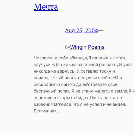
Мечта
Aug 25, 2004
—
Wing
in
Poems
by
Человека в себе обманув,Я однажды летать
научусь –Два крыла за спиной распахнуИ уже
никогда не вернусь. Я оставлю тоску и
печаль,Целый ворох ненужных забот –И в
бескрайнюю синюю дальУстремлю свой
беспечный полет. Я не стану жалеть о земле,Я н
вспомню о старых обидах,Пусть растает в
забвения мглеВсе что я не успел и не видел.
Вспоминая…