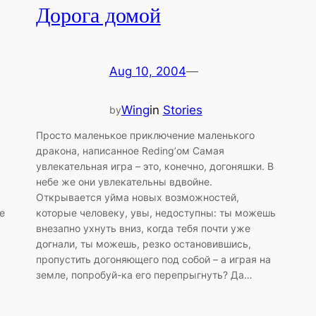
Дорога домой
Aug 10, 2004
—
Wing
in
Stories
by
Просто маленькое приключение маленького
дракона, написанное Reding’ом Самая
увлекательная игра – это, конечно, догоняшки. В
небе же они увлекательны вдвойне.
Открывается уйма новых возможностей,
е
которые человеку, увы, недоступны: ты можешь
внезапно ухнуть вниз, когда тебя почти уже
догнали, ты можешь, резко остановившись,
пропустить догоняющего под собой – а играя на
земле, попробуй-ка его перепрыгнуть? Да…