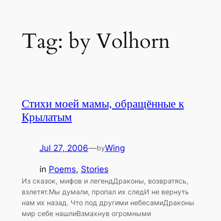
Skip
Tag:
by Volhorn
to
content
Стихи моей мамы, обращённые к
Крылатым
Jul 27, 2006
—
Wing
by
in
Poems
, 
Stories
Из сказок, мифов и легендДраконы, возвратясь,
взлетят.Мы думали, пропал их следИ не вернуть
нам их назад. Что под другими небесамиДраконы
мир себе нашлиВзмахнув огромными