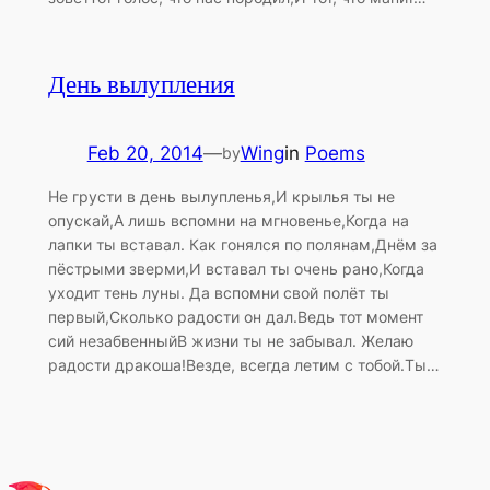
День вылупления
Feb 20, 2014
—
Wing
in
Poems
by
Не грусти в день вылупленья,И крылья ты не
опускай,А лишь вспомни на мгновенье,Когда на
лапки ты вставал. Как гонялся по полянам,Днём за
пёстрыми зверми,И вставал ты очень рано,Когда
уходит тень луны. Да вспомни свой полёт ты
первый,Сколько радости он дал.Ведь тот момент
сий незабвенныйВ жизни ты не забывал. Желаю
радости дракоша!Везде, всегда летим с тобой.Ты…