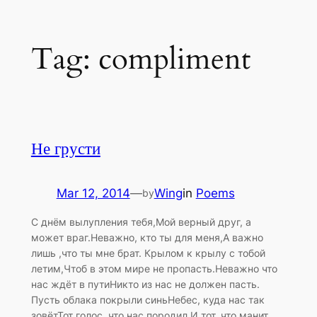
Skip
Tag:
compliment
to
content
Не грусти
Mar 12, 2014
—
Wing
in
Poems
by
С днём вылупления тебя,Мой верный друг, а
может враг.Неважно, кто ты для меня,А важно
лишь ,что ты мне брат. Крылом к крылу с тобой
летим,Чтоб в этом мире не пропасть.Неважно что
нас ждёт в путиНикто из нас не должен пасть.
Пусть облака покрыли синьНебес, куда нас так
зовётТот голос, что нас породил,И тот, что манит…