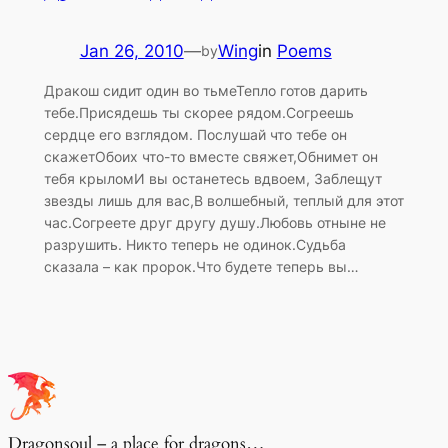
Jan 26, 2010
—
Wing
in
Poems
by
Дракош сидит один во тьмеТепло готов дарить
тебе.Присядешь ты скорее рядом.Согреешь
сердце его взглядом. Послушай что тебе он
скажетОбоих что-то вместе свяжет,Обнимет он
тебя крыломИ вы останетесь вдвоем, Заблещут
звезды лишь для вас,В волшебный, теплый для этот
час.Согреете друг другу душу.Любовь отныне не
разрушить. Никто теперь не одинок.Судьба
сказала – как пророк.Что будете теперь вы…
Dragonsoul – a place for dragons…