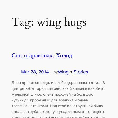
Skip
Tag:
wing hugs
to
content
Сны о драконах. Холод
Mar 28, 2014
—
Wing
in
Stories
by
Двое драконов сидели в избе деревянного дома. В
центре избы горел самодельный камин в какой-то
железной штуке, очень похожей на большую
чугунку с прорезями для воздуха и очень
толстыми стенками. Над этой конструкцией была
сделана труба в которую уходил дым от горящего
в чугунке хвороста. Один из драконов был старше