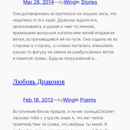
Mar 28, 2014
—
Wing
in
Stories
by
Они договорились встретиться на опушке леса, что
недалеко от его края. Дракона ждала его,
прохаживаясь и думая о чем-то личном,
временами выпуская коготки или лапой отодвигая
ветки, встречающийся ей на пути. Она ходила не из
стороны в сторону, а словно пыталась описывать
какую-то фигуру на земле из разбросанных веток
и помятой травы. Будучи погружённой в…
Любовь Драконов
Feb 18, 2013
—
Wing
in
Poems
by
Вступление Весна пришла, и лучик солнцаСогреет
ласково тебя с утра,Но знаю я, что нет тепла
приятней,Чем те слова, что любишь ты меня. В