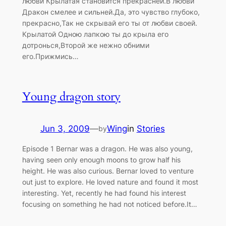
любви Крылатая становится прекрасней.В любви
Дракон смелее и сильней.Да, это чувство глубоко,
прекрасно,Так не скрывай его ты от любви своей.
Крылатой Одною лапкою ты до крыла его
дотронься,Второй же нежно обними
его.Прижмись…
Young dragon story
Jun 3, 2009
—
Wing
in
Stories
by
Episode 1 Bernar was a dragon. He was also young,
having seen only enough moons to grow half his
height. He was also curious. Bernar loved to venture
out just to explore. He loved nature and found it most
interesting. Yet, recently he had found his interest
focusing on something he had not noticed before.It…